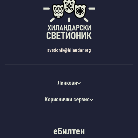
svetionik@hilandar.org
Линкови
Кориснички сервис
еБилтен