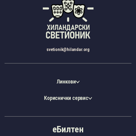
svetionik@hilandar.org
Линкови
Кориснички сервис
еБилтен