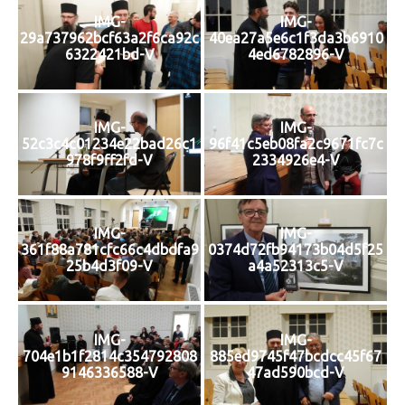
IMG-
IMG-
29a737962bcf63a2f6ca92c
40ea27a5e6c1f3da3b6910
6322421bd-V
4ed6782896-V
IMG-
IMG-
52c3c4c01234e22bad26c1
96f41c5eb08fa2c9671fc7c
978f9ff2fd-V
2334926e4-V
IMG-
IMG-
361f88a781cfc66c4dbdfa9
0374d72fb94173b04d5f25
25b4d3f09-V
a4a52313c5-V
IMG-
IMG-
704e1b1f2814c354792808
885ed9745f47bcdcc45f67
9146336588-V
47ad590bcd-V