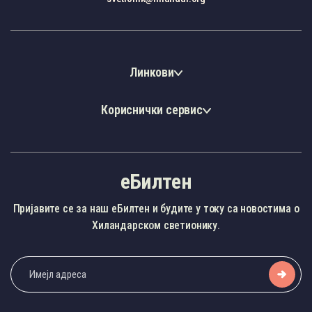
Линкови
Кориснички сервис
еБилтен
Пријавите се за наш еБилтен и будите у току са новостима о
Хиландарском светионику.