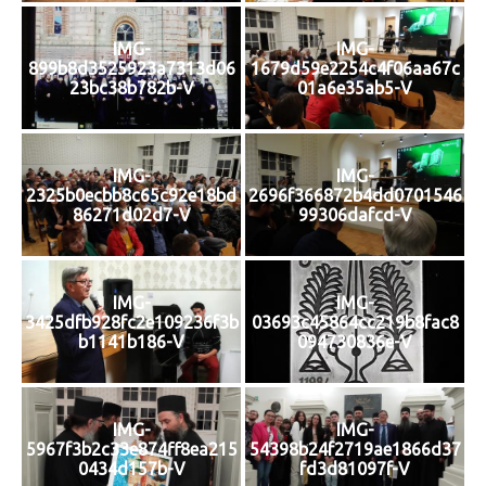
IMG-
IMG-
899b8d3525923a7313d06
1679d59e2254c4f06aa67c
23bc38b782b-V
01a6e35ab5-V
IMG-
IMG-
2325b0ecbb8c65c92e18bd
2696f366872b4dd0701546
86271d02d7-V
99306dafcd-V
IMG-
IMG-
3425dfb928fc2e109236f3b
03693c45864cc219b8fac8
b1141b186-V
094730836e-V
IMG-
IMG-
5967f3b2c33e874ff8ea215
54398b24f2719ae1866d37
0434d157b-V
fd3d81097f-V