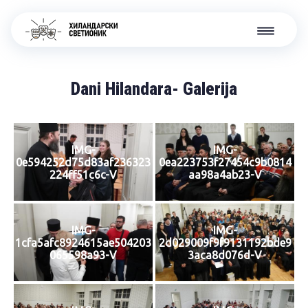
Dani Hilandara- Galerija
IMG-
IMG-
0e594252d75d83af236323
0ea223753f27454c9b0814
224ff51c6c-V
aa98a4ab23-V
IMG-
IMG-
1cfa5afc8924615ae504203
2d029009f9f9131192bde9
065598a93-V
3aca8d076d-V