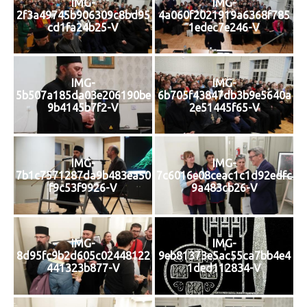
IMG-
IMG-
2f3a49745b906309c8bd95
4a060f2021919a6368f785
cd1fa24b25-V
1edec7e246-V
IMG-
IMG-
5b507a185da03e206190be
6b705f43847db3b9e5640a
9b4145b7f2-V
2e51445f65-V
IMG-
IMG-
7b1c7571287da9b483ea50
7c6016e08ceac1c1d92edfc
f9c53f9926-V
9a483cb26-V
IMG-
IMG-
8d95fc9b2d605c02448122
9eb81373e5ac55ca7bb4e4
441323b877-V
1ded112834-V