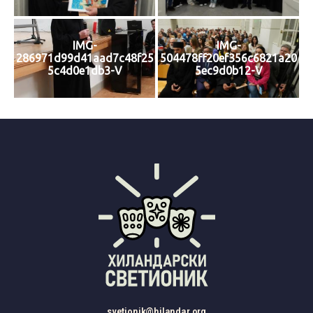
IMG-
IMG-
286971d99d41aad7c48f25
504478ff20ef356c6821a20
5c4d0e1db3-V
5ec9d0b12-V
svetionik@hilandar.org