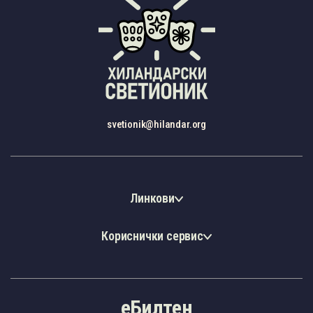
svetionik@hilandar.org
Линкови
Кориснички сервис
еБилтен