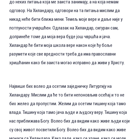
до неких питања која ме заиста занимају, а на која немам
одговор. На Хиландару, одговори на та питања мислим да
никад неће бити ближа мени. Темељ моје вере и даље није у
потпуности учвршћен. Одлазак на Хиландар, сигуран сам,
допринеће томе да моја вера буде још чвршћа и јача.
Хиландар ће бити моја школа вере након које ћу боље
разумети које све вредности треба да има православни
хришћанин како би заиста могао исправно да живи у Христу.
Највише бих волео да осетим заједничку Литургију на
Хиландару. Мислим да ће то бити непоновљив осећај и то не
бих желео да пропустим. Желим да осетим тишину која тамо
влада. Тишину која тамо јача људе и људску веру. Тишину која
нас приближава Богу. Волео бих да видим како живе људи који
су свој живот посветили Богу. Волео бих да видим како живе
монаси са Хиландара. Како раде, како се хране, како се моле.