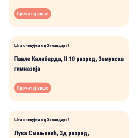
Прочитај више
Шта очекујем од Хиландара?
Павле Килибарда, II 10 разред, Земунска
гимназија
Прочитај више
Шта очекујем од Хиландара?
Лука Смиљанић, 3д разред,