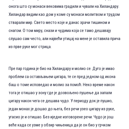
онога што су монаси вековима градили и чували на Хиландару.
Хиландар видим као дом у коме су монаси молитвом и трудом
стварали мир. Свето место које и данас зрачи тишином и
снагом. О том миру, снази и чудима која се тамо дешавају
слушао сам често, али највећи утицај на мене је оставила прича
из прве руке мог стрица.
Пре пар година је био на Хиландару и молио се. Дуго је имао
проблем са остављањем цигара, те се пред једном од икона
баш о томе исповедао и молио за помоћ. Неко време након
тога је отишао у зону где је дозвољено пушење да запали
цигару након чега се дешава чудо. У периоду док је пушио,
један монах је дошао до њега, без речи узео цигару из руке,
угасио је и отишао. Без иједне изговорене речи. Чудо је још
веће када се узме у обзир чињеница да је он био у грчком