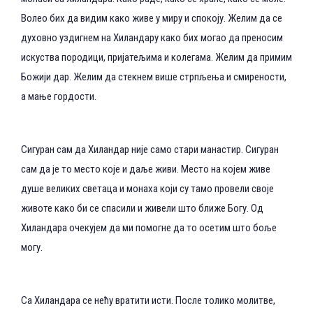
Волео бих да видим како живе у миру и спокоју. Желим да се
духовно уздигнем на Хиландару како бих могао да преносим
искуства породици, пријатељима и колегама. Желим да примим
Божији дар. Желим да стекнем више стрпљења и смирености,
а мање гордости.
Сигуран сам да Хиландар није само стари манастир. Сигуран
сам да је то место које и даље живи. Место на којем живе
душе великих светаца и монаха који су тамо провели своје
животе како би се спасили и живели што ближе Богу. Од
Хиландара очекујем да ми помогне да то осетим што боље
могу.
Са Хиландара се нећу вратити исти. После толико молитве,