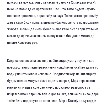
присуства монаха, живота какав је само на Хиландару могућ,
нико не може да се врати исти. Све што тамо будем научио,
осетио и проживео, користићу за наук. То искуство преносићу
даље како бих и пријатељима приближио лепоту православног
живота. Желим да имам боље знање како бих са пријатељима
могао да причам на вишем нивоу и како бих даље могао да
ширим Христову реч.
Када се осврнем на све што на Хиландару могу научити као
новокрштени млади православни хришћанин, осећам да ме то
води у нешто ново и исправно. Вредности које на Хиландару
будем стекао могу ме само водити напред. Моја вера након
многих ситуација које сам лично проживео, разговора са
пријатељима и стрицем већ је доста јака, али након Хиландара
то ће бити подигнуто на нови ниво. Мир и Божију вољу коју је