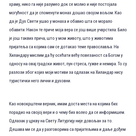
храму, нико га није разумео док се молио и није постојала
могућност да је споменути монах дошао својом вољом. Као
да је Дух Свети ушао у монаха и обавио шта се морало
обавити. Након те приче моја вера се још више учврстила. Било
је још таквих прича, што у мом животу, што у животима
пријатеља са којима сам се дотакао теме православља. На
Хиландару мислим да ћу осећати већу повезаност са Богом у
односу на овај градски живот, пун стреса, гужве и немира. То су
разлози због којих моји мотиви за одлазак на Хиландар нису
туристички него лични и духовни.
Као новокрштени верник, имам доста места на којима бих
порадио на својој вери и о чему бих волео да се информишем.
Одлазак у цркву на Свету Литургију није довољан за то.
Дешава ми се да у разговорима са пријатељима и даље дођем