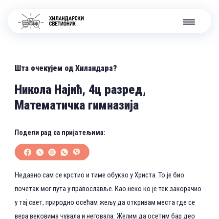
Шта очекујем од Хиландара?
Никола Најић, 4ц разред,
Математичка гимназија
Подели рад са пријатељима:
Недавно сам се крстио и тиме обукао у Христа. То је био
почетак мог пута у православље. Као неко ко је тек закорачио
у тај свет, природно осећам жељу да откривам места где се
вера вековима чувала и неговала. Желим да осетим бар део