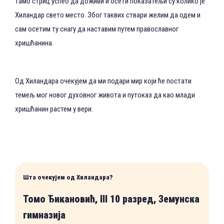
тамо стриц успео да доживи и осети показатељи су колико је
Хиландар свето место. Због таквих ствари желим да одем и
сам осетим ту снагу да наставим путем православног
хришћанина.
Од Хиландара очекујем да ми подари мир који ће постати
темељ мог новог духовног живота и путоказ да као млади
хришћанин растем у вери.
Шта очекујем од Хиландара?
Томо Ђикановић, III 10 разред, Земунска
гимназија