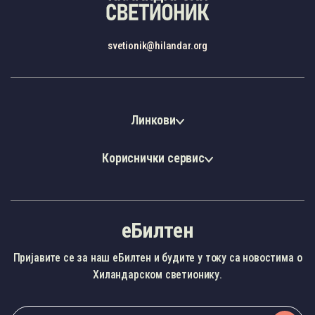
svetionik@hilandar.org
Линкови
Кориснички сервис
еБилтен
Пријавите се за наш еБилтен и будите у току са новостима о
Хиландарском светионику.