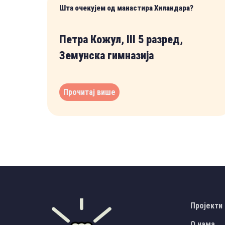
Шта очекујем од манастира Хиландара?
Петра Кожул, III 5 разред,
Земунска гимназија
Прочитај више
Пројекти
О нама