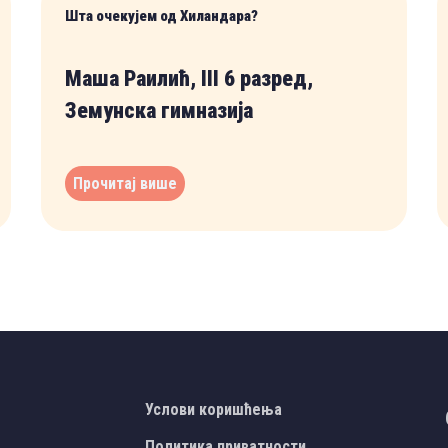
Шта очекујем од Хиландара?
Маша Раилић, III 6 разред,
Земунска гимназија
Прочитај више
Услови коришћења
Политика приватности