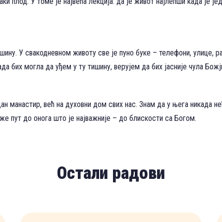
ки плод. У томе је највећа лекција: да је живот најлепши када је ј
ину. У свакодневном животу све је пуно буке – телефони, улице, р
ада бих могла да уђем у ту тишину, верујем да бих јасније чула Божј
 манастир, већ на духовни дом свих нас. Знам да у њега никада не
же пут до онога што је најважније – до блискости са Богом.
Остали радови