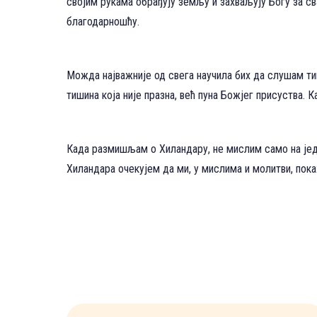
својим рукама обрађују земљу и захваљују Богу за сва
благодарношћу.
Можда најважније од свега научила бих да слушам тиш
тишина која није празна, већ пуна Божјег присуства. К
Када размишљам о Хиландару, не мислим само на један
Хиландара очекујем да ми, у мислима и молитви, пока