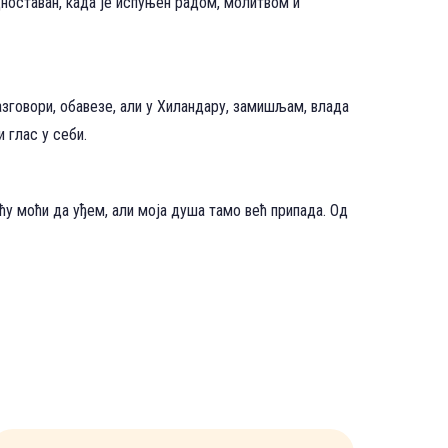
едноставан, када је испуњен радом, молитвом и
азговори, обавезе, али у Хиландару, замишљам, влада
и глас у себи.
ћу моћи да уђем, али моја душа тамо већ припада. Од