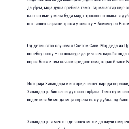
да уђем, моја душа пребива тамо. Тај манастир није з
његово име у мени буди мир, страхопоштовање и дубо
што човек највише тражи у животу – близину са Бого
Од детињства слушам о Светом Сави. Мој деда из Црн
посебну снагу – он показује да је човек највећи онд
корак ближе тим вечним вредностима, корак ближе Б
Историја Хиландара и историја нашег народа нераски
Хиландар је био наша духовна тврђава. Тамо су монаси
подсетили би ме да моји корени сежу дубље од било 
Хиландар је и место где човек може да научи смире