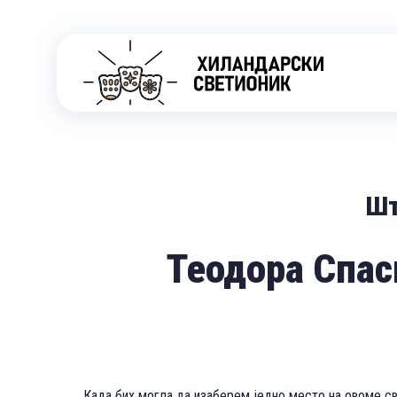
Шт
Теодора Спаси
Када бих могла да изаберем једно место на овоме све