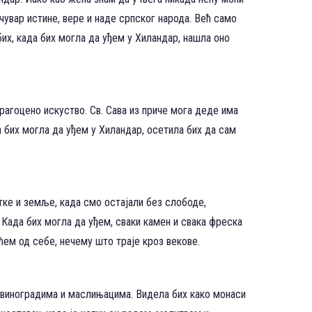
 чувар истине, вере и наде српског народа. Већ само
х, када бих могла да уђем у Хиландар, нашла оно
рагоцено искуство. Св. Сава из приче мога деде има
а бих могла да уђем у Хиландар, осетила бих да сам
тке и земље, када смо остајали без слободе,
. Када бих могла да уђем, сваки камен и свака фреска
ем од себе, нечему што траје кроз векове.
 виноградима и маслињацима. Видела бих како монаси