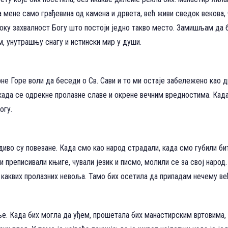
а мене само грађевина од камена и дрвета, већ живи сведок векова,
ку захвалност Богу што постоји једно такво место. Замишљам да би
м, унутрашњу снагу и истински мир у души.
е Горе воли да беседи о Св. Сави и то ми остаје забележено као д
а када се одрекне пролазне славе и окрене вечним вредностима. Кад
огу.
диво су повезане. Када смо као народ страдали, када смо губили би
 преписивали књиге, чували језик и писмо, молили се за свој народ
каквих пролазних невоља. Тамо бих осетила да припадам нечему већ
ње. Када бих могла да уђем, прошетала бих манастирским вртовима,