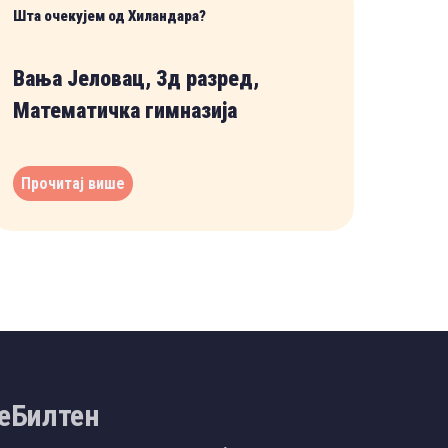
Шта очекујем од Хиландара?
Вања Јеловац, 3д разред,
Математичка гимназија
Прочитај више
еБилтен