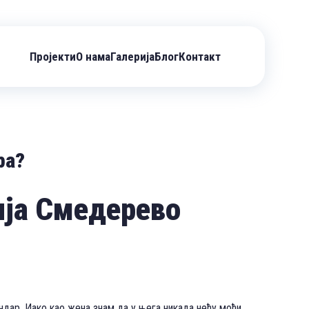
Пројекти
О нама
Галерија
Блог
Контакт
ра?
зија Смедерево
ндар. Иако као жена знам да у њега никада нећу моћи