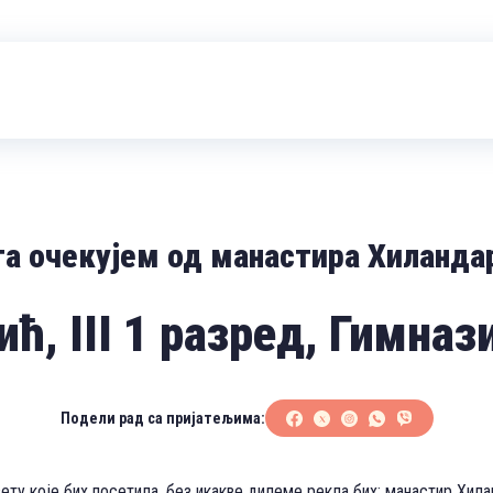
а очекујем од манастира Хиланда
ћ, III 1 разред, Гимна
Подели рад са пријатељима:
ту које бих посетила, без икакве дилеме рекла бих: манастир Хила