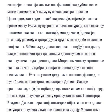
историјског значаја, али његова филозофска дубина се не
може занемарити. У њему су приказани православни
Црногорци, као људи посвећени религији, којима је част на
првом месту. Њима су супротстављене потурице, које схватају
овоземаљски живот као важнији, можда чак и једини, јер
стављају религију и традицију на друго место да би олакшали
свој живот. Већина људи данас вероватно осуђује потурице,
али је неоспориво да у данашњем друштву њихов став о
животу почиње да преовладава. Модерном човеку жртвовање
живота за част и одбрану својих ставова делује готово
незамисливо. Његош у свом делу паметно повезује ове две
сукобљене стране кроз лик владике Данила. Иако је
православац, који јео одбио да прихвати ислам као своју веру,
он не гледа потурице уз чисту мржњу као остали Црногорци.
Владика Данило шири своје погледе и објективно сагледава
ситуацију потурица и њихове разлоге за издају. Упркос томе