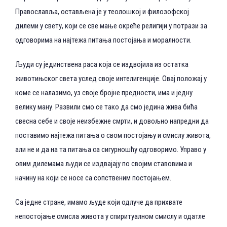
Православља, остављена је у теолошкој и филозофској
дилеми у свету, који се све мање окреће религији у потрази за
одговорима на најтежа питања постојања и моралности.
Људи су јединствена раса која се издвојила из остатка
животињског света услед своје интелигенције. Овај положај у
коме се налазимо, уз своје бројне предности, има и једну
велику ману. Развили смо се тако да смо једина жива бића
свесна себе и своје неизбежне смрти, и довољно напредни да
поставимо најтежа питања о свом постојању и смислу живота,
али не и да на та питања са сигурношћу одговоримо. Управо у
овим дилемама људи се издвајају по својим ставовима и
начину на који се носе са сопственим постојањем.
Са једне стране, имамо људе који одлуче да прихвате
непостојање смисла живота у спиритуалном смислу и одатле