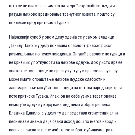
што се не слаже са њима схвата урођену слабост људи и
разуме њихово вредновање тренутног живота, пошто су
поклекли пред претњама Турака.
Најважнији сукоб у овом делу одвија се у самом владици
Данилу. Тако је у делу показана опасност филозофског
размишљања по психу појединца. Он увиђа разлоге потурица и
не криви их у потпуности за њихове одлуке, док у исто време
зна какве последице по српску културу и православну веру
може имати опраштање њихове људске слабости и
занемаривање могућих последица на остали народ који трпи
исте притиске Турака. Ипак, он на себе узима терет овакве
немогуће одлуке у којој наизглед нема доброг решења.
Владика Данило је у делу ту да представи егзистенцијални
песимизам знања да је сваки исход лош по његов народ и
касније прихвата њене избежности братоубилачког рата.