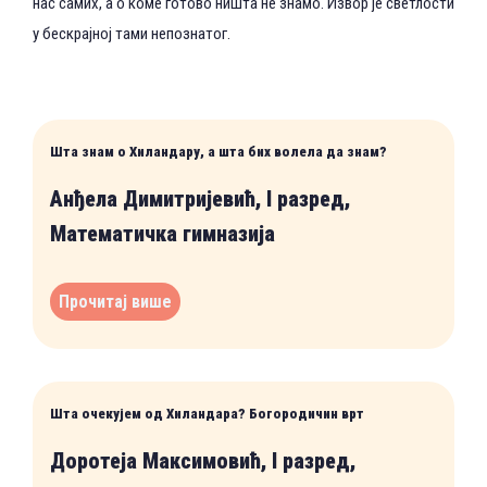
нас самих, а о коме готово ништа не знамо. Извор је светлости
у бескрајној тами непознатог.
Шта знам о Хиландару, а шта бих волела да знам?
Анђела Димитријевић, I разред,
Математичка гимназија
Прочитај више
Шта очекујем од Хиландара? Богородичин врт
Доротеја Максимовић, I разред,