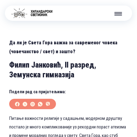
Да ли је Света Гора важна за савременог човека
(човечанство / свет) и зашто?
Филип Јанковић, II разред,
Земунска гимназија
Подели рад са пријатељима:
Питање важности религије у садашњем, модерном друштву
постало је много компликованије уз рекордни пораст атеизма
и промене моралних погледа у свету. Света Гора, као стуб