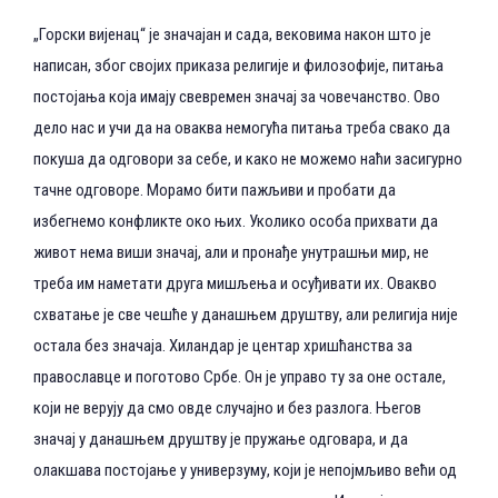
„Горски вијенац“ је значајан и сада, вековима након што је
написан, због својих приказа религије и филозофије, питања
постојања која имају свевремен значај за човечанство. Ово
дело нас и учи да на оваква немогућа питања треба свако да
покуша да одговори за себе, и како не можемо наћи засигурно
тачне одговоре. Морамо бити пажљиви и пробати да
избегнемо конфликте око њих. Уколико особа прихвати да
живот нема виши значај, али и пронађе унутрашњи мир, не
треба им наметати друга мишљења и осуђивати их. Овакво
схватање је све чешће у данашњем друштву, али религија није
остала без значаја. Хиландар је центар хришћанства за
православце и поготово Србе. Он је управо ту за оне остале,
који не верују да смо овде случајно и без разлога. Његов
значај у данашњем друштву је пружање одговара, и да
олакшава постојање у универзуму, који је непојмљиво већи од