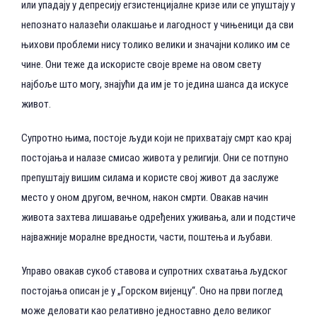
или упадају у депресију егзистенцијалне кризе или се упуштају у
непознато налазећи олакшање и лагодност у чињеници да сви
њихови проблеми нису толико велики и значајни колико им се
чине. Они теже да искористе своје време на овом свету
најбоље што могу, знајући да им је то једина шанса да искусе
живот.
Супротно њима, постоје људи који не прихватају смрт као крај
постојања и налазе смисао живота у религији. Они се потпуно
препуштају вишим силама и користе свој живот да заслуже
место у оном другом, вечном, након смрти. Овакав начин
живота захтева лишавање одређених уживања, али и подстиче
најважније моралне вредности, части, поштења и љубави.
Управо овакав сукоб ставова и супротних схватања људског
постојања описан је у „Горском вијенцу“. Оно на први поглед
може деловати као релативно једноставно дело великог