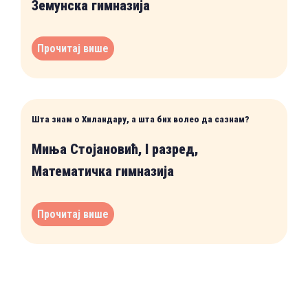
Земунска гимназија
Прочитај више
Шта знам о Хиландару, а шта бих волео да сазнам?
Миња Стојановић, I разред,
Математичка гимназија
Прочитај више