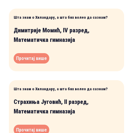
Шта знам о Хиландару, а шта бих волео да сазнам?
Димитрије Момић, IV разред,
Математичка гимназија
Прочитај више
Шта знам о Хиландару, а шта бих волео да сазнам?
Страхиња Југовић, II разред,
Математичка гимназија
Прочитај више