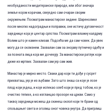
необузданости медитеранске природе, или због значаја
земље којом корачам, свеједно сам очаран својим
окружењем. Посматрам манастирске зидине. Шаренолике
после многих надоградњи и поправки, оне истичу дуговечност
заједнице која је центар српства. Посматрам влажну калдрму.
Волим што је камен клизав. Подсећа ме да сам човек. Да увек
могу да се оклизнем. Захвалан сам за знојаву путничку одећу и
за позната лица која ме дочекују. За манастирски ратлук који
диже из мртвих. Захвалан сам јер сам жив.
Манастир је мирно место. Сваки дар који ти дође у сусрет
прихваташ, јер је из љубави. Зато што знаш са које је лозе
плод који једеш, и које испекао хлеб који је пред тобом, ко је
очистио тепихе, а ко изгланцао прозоре на цркви. Само у
таквој заједници можеш да скинеш оклоп који те брани од
спољашњег света и оголиш оног човека унутра. Да пригрлиш