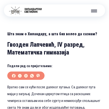
Шта знам о Хиландару, а шта бих волео да сазнам?
Гвозден Лапчевић, IV разред,
Математичка гимназија
Подели рад са пријатељима:
Вратио сам се кући после далеког лутања. Са далеког пута
мајци у загрљај. Дочекан цвркутом птица са раскошних
чемпреса остављам иза себе сујету и немилосрђе спољашњег
света. Не знам да ли је због исцрпљујућег путовања,