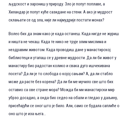
људскост и зарониш у природу. Зло је попут поплаве, а
Хиландар је попут куће сазидане на стени. А ако је мудрост
склањати се од зла, није ли најмудрије постати монах?
Волео бих да знам како је када останеш. Када нигде не журиш
и ништа не чекаш. Када те нико не трује злим мислима и
нездравим животом. Када проводиш дане у манастирској
библиотеци и утапаш се у древне мудрости. Да ли би живот у
манастиру био радостан колико и свака дуго ишчекивана
посета? Да ли је то слобода о којој сањам? A, да ли стабло
може да расте без корена? Да ли би ме мучило све што бих
оставио са ове стране мора? Можда би ми манастирски мир
убрзо досадио, а онда бих седео на обали и гледао у даљину,
присећајући се оног што је било. Али, само се будала саплиће о
оно што је иза њега…