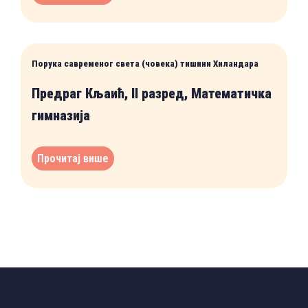
Порука савременог света (човека) тишини Хиландара
Предраг Кљаић, II разред, Математичка
гимназија
Прочитај више