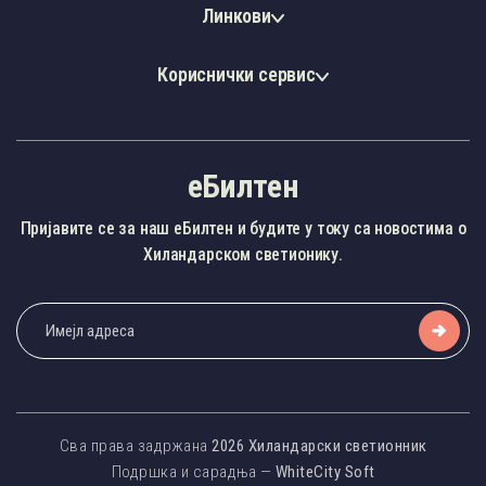
Линкови
Кориснички сервис
еБилтен
Пријавите се за наш еБилтен и будите у току са новостима о
Хиландарском светионику.
Сва права задржана
2026
Хиландарски светионник
Подршка и сарадња —
WhiteCity Soft