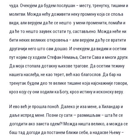
чуда. Очекујем да будем послушан – месту, тренутку, тишини и
молитви. Можда нећу доживети неку промену која се споља
види, али верујем да ће се нешто у мени променити, помаћи и
да ће то нешто заувек остати ту, састављено. Можда неће ни
бити неких великих откровења – али верујем да ћу се вратити
другачији него што сам дошао. И очекујем да видим и осетим
пут којим су ходили Стефан Немања, Свети Сава и многи други.
Да моја стопала дотакну њихове трагове. Да осетим тежину
нашега наслеђа, не као терет, већ као благослов. Да бар на
тренутак будем део те велике тишине која најснажније говори,
кроз коју су они ходили ка Богу, кроз истину и исконску веру.
И ево већ је прошла поноћ. Далеко је иза мене, а Хиландар и
даље испред мене. Позни су сати — размишљам – шта ће се
догодити ако заиста одем?! Можда ништа велико, а можда се
баш тад догоди да постанем ближи себи, а надасве Њему –