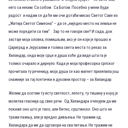
него са неким. Са собом . Са Богом. Посебно у мени буди
радост и надам се да ће ми очи дотаћи мисао Светог Саве из
„Житија Светог Симеона“ – да се „ниједно место на земљи не
може поредити са тим“ . Зар то не говори све? И сада, док
застаје моја оловка, помишљам, ако је он који је прошао и
Цариград и Јерусалим и толика света места то рекао за
Хиландар, онда моје срце и душа хоће да виде шта га је
толико очарало и дирнуло. Када је моја професорка српског
прочитала ту реченицу, моја душа се као магнет прилепила још
снажније за тај поетички и духовни простор – за Хиландар.
Желим да осетим ту исту светлост, лепоту, ту тишину у којој је
молитва гласнија од свих речи . Од Хиландара очекујем да ми
покаже оно што је тихо, али битно, суштинско. Оно што не
тражи пажњу, али је вредно дивљења. Не тражим од
Хиландара да ми да одговори на сва питања. Не тражим ни