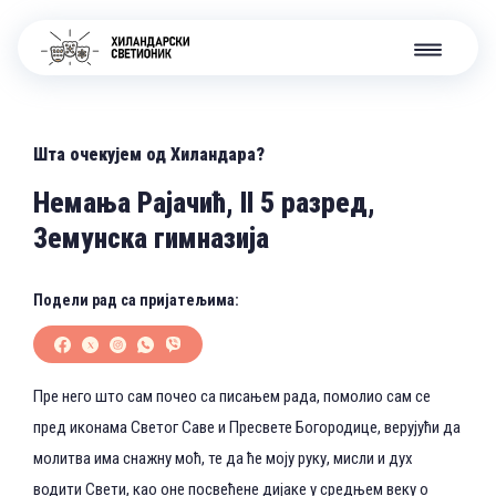
Шта очекујем од Хиландара?
Немања Рајачић, II 5 разред,
Земунска гимназија
Подели рад са пријатељима:
Пре него што сам почео са писањем рада, помолио сам се
пред иконама Светог Саве и Пресвете Богородице, верујући да
молитва има снажну моћ, те да ће моју руку, мисли и дух
водити Свети, као оне посвећене дијаке у средњем веку о