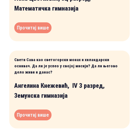
Математичка гимназија
Прочитај више
Свети Сава као светогорски монах и хиландарски
оснивач. Да ли је успео у својој мисији? Да ли његово
дело живи и данас?
Ангелина Кнежевић, IV 3 разред,
Земунска гимназија
Прочитај више