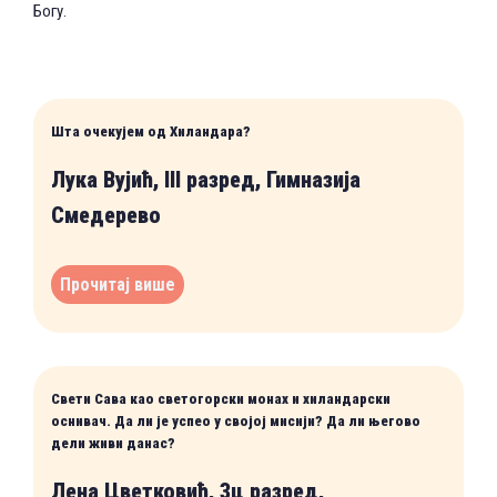
Богу.
Шта очекујем од Хиландара?
Лука Вујић, III разред, Гимназија
Смедерево
Прочитај више
Свети Сава као светогорски монах и хиландарски
оснивач. Да ли је успео у својој мисији? Да ли његово
дели живи данас?
Лена Цветковић, 3ц разред,