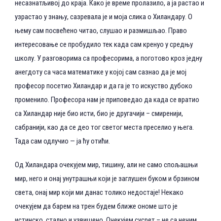
несазнатљивој до краја. Како је време пролазило, а ја растао и
узрастао у знању, сазревала је и моја слика о Хиландару. О
њему сам посвећено читао, слушао и размишљао. Право
интересовање се пробудило тек када сам кренуо у средњу
школу. У разговорима са професорима, а поготово кроз једну
анегдоту са часа математике у којој сам сазнао да је мој
професор посетио Хиландар и да га је то искуство дубоко
променило. Професора нам је приповедао да када се вратио
са Хиландар није био исти, био је другачији – смиренији,
сабранији, као да се део тог светог места преселио у њега.
Тада сам одлучио — ја ћу отићи.
Од Хиландара очекујем мир, тишину, али не само спољашњи
мир, него и онај унутрашњи који је заглушен буком и брзином
света, онај мир који ми данас толико недостаје! Некако
очекујем да барем на трен будем ближе ономе што је
истинско, стално и узвишено. Oчекујем сусрет – не са нечим,