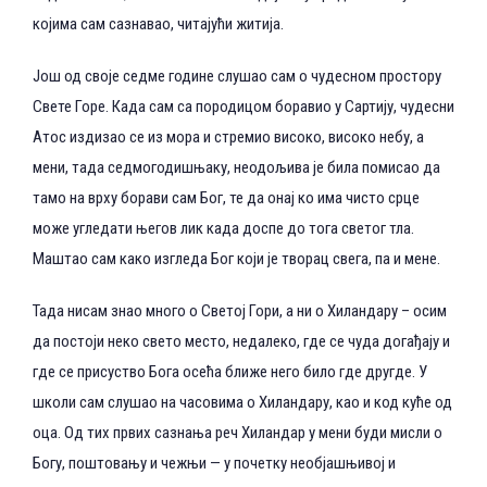
којима сам сазнавао, читајући житија.
Још од своје седме године слушао сам о чудесном простору
Свете Горе. Када сам са породицом боравио у Сартију, чудесни
Атос издизао се из мора и стремио високо, високо небу, а
мени, тада седмогодишњаку, неодољива је била помисао да
тамо на врху борави сам Бог, те да онај ко има чисто срце
може угледати његов лик када доспе до тога светог тла.
Маштао сам како изгледа Бог који је творац свега, па и мене.
Тада нисам знао много о Светој Гори, а ни о Хиландару – осим
да постоји неко свето место, недалеко, где се чуда догађају и
где се присуство Бога осећа ближе него било где другде. У
школи сам слушао на часовима о Хиландару, као и код куће од
оца. Од тих првих сазнања реч Хиландар у мени буди мисли о
Богу, поштовању и чежњи — у почетку необјашњивој и