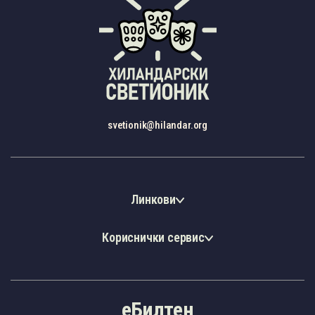
Календар кампова
svetionik@hilandar.org
Линкови
Кориснички сервис
еБилтен