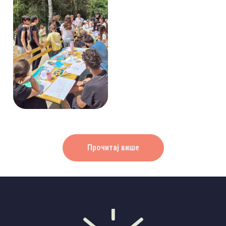
Исхрана
Прочитај више
У почетној фази исхрана је обезбеђена у хотелу „Гејзер”, који се
налази на око 700 м од комплекса.
У наредном периоду, Хиландарско село биће проширено
додавањем нових конака за смештај, као и за културне садржаје и
угоститељство.