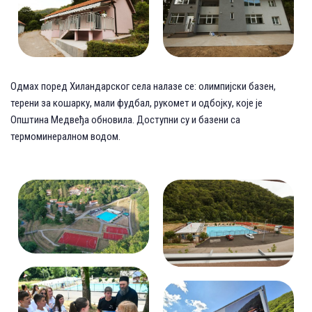
Одмах поред Хиландарског села налазе се: олимпијски базен,
терени за кошарку, мали фудбал, рукомет и одбојку, које је
Општина Медвеђа обновила. Доступни су и базени са
термоминералном водом.