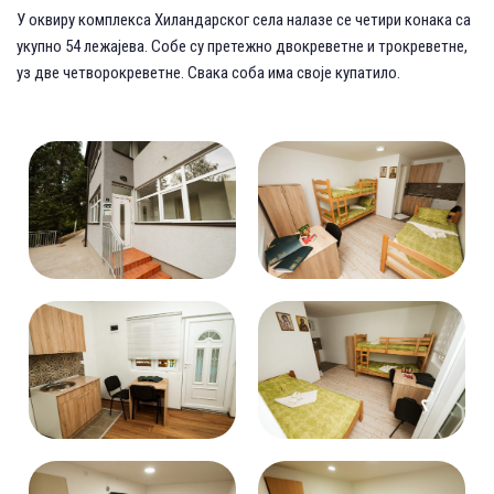
У оквиру комплекса Хиландарског села налазе се четири конака са
укупно 54 лежајева. Собе су претежно двокреветне и трокреветне,
уз две четворокреветне. Свака соба има своје купатило.