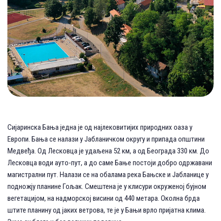
Сијаринска Бања једна је од најлековитијих природних оаза у
Европи. Бања се налази у Јабланичком округу и припада општини
Медвеђа. Од Лесковца је удаљена 52 км, а од Београда 330 км. До
Лесковца води ауто-пут, а до саме Бање постоји добро одржавани
магистрални пут. Налази се на обалама река Бањске и Јабланице у
подножју планине Гољак. Смештена је у клисури окруженој бујном
вегетацијом, на надморској висини од 440 метара. Околна брда
штите планину од јаких ветрова, те је у Бањи врло пријатна клима.