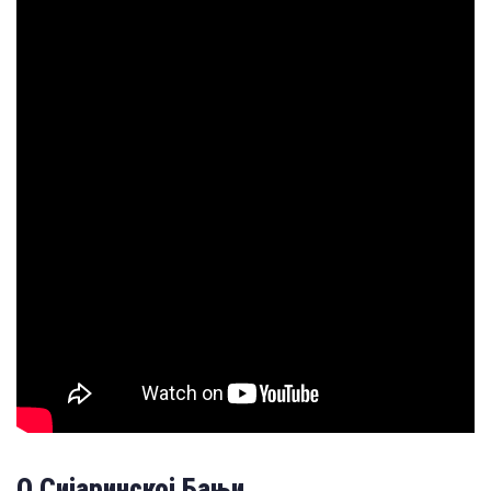
О Сијаринској Бањи