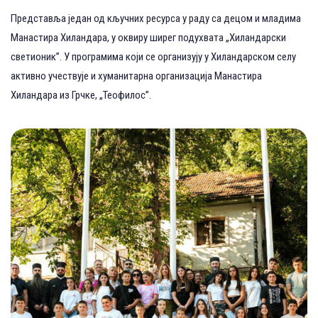
Представља један од кључних ресурса у раду са децом и младима
Манастира Хиландара, у оквиру ширег подухвата „Хиландарски
светионик”. У програмима који се организују у Хиландарском селу
активно учествује и хуманитарна организација Манастира
Хиландара из Грчке, „Теофилос”.