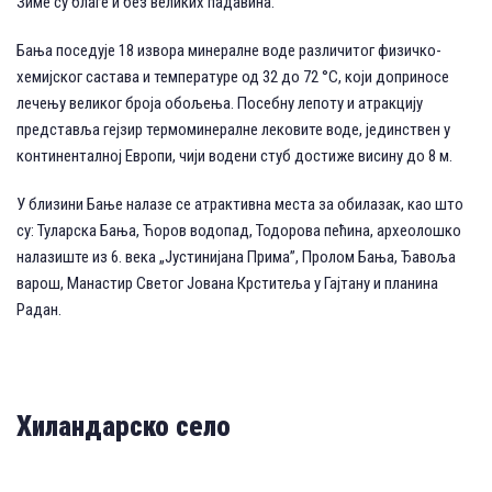
Зиме су благе и без великих падавина.
Бања поседује 18 извора минералне воде различитог физичко-
хемијског састава и температуре од 32 до 72 °C, који доприносе
лечењу великог броја обољења. Посебну лепоту и атракцију
представља гејзир термоминералне лековите воде, јединствен у
континенталној Европи, чији водени стуб достиже висину до 8 м.
У близини Бање налазе се атрактивна места за обилазак, као што
су: Туларска Бања, Ћоров водопад, Тодорова пећина, археолошко
налазиште из 6. века „Јустинијана Прима”, Пролом Бања, Ђавоља
варош, Манастир Светог Јована Крститеља у Гајтану и планина
Радан.
Хиландарско село