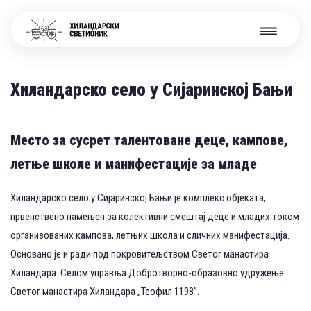
Хиландарско село у Сијаринској Бањи
Место за сусрет талентоване деце, кампове,
летње школе и манифестације за младе
Хиландарско село у Сијаринској Бањи је комплекс објеката,
првенствено намењен за колективни смештај деце и младих током
организованих кампова, летњих школа и сличних манифестација.
Основано је и ради под покровитељством Светог манастира
Хиландара. Селом управља Добротворно-образовно удружење
Светог манастира Хиландара „Теофил 1198”.