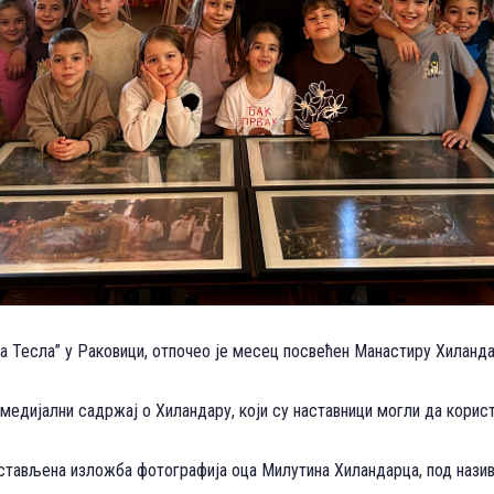
 Тесла” у Раковици, отпочео је месец посвећен Манастиру Хиланда
едијални садржај о Хиландару, који су наставници могли да корист
постављена изложба фотографија оца Милутина Хиландарца, под назив