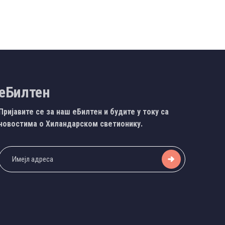
еБилтен
Пријавите се за наш еБилтен и будите у току са
новостима о Хиландарском светионику.