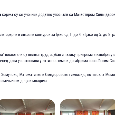
на којима су се ученици додатно упознали са Манастиром Хиландаро
итерарни и ликовни конкурси за ђаке од 1. до 4. и ђаке од 5. до 8.
ла” посветили су велики труд, љубав и пажњу припреми и извођењу 
месец дана учествовали у активностима и догађајима посвећеним Св
ред Земунске, Математичке и Смедеревске гимназије, потписала Ме
, намењеном деци и младима.