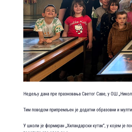
Недељу дана пре празновања Светог Саве, у ОШ „Никола
Тим поводом припремљен је додатни образовни и мултим
У школи је формиран „Хиландарски кутак”, у којем је 