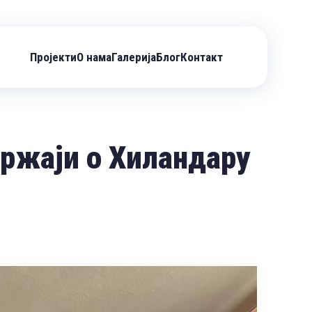
Пројекти
О нама
Галерија
Блог
Контакт
ржаји о Хиландару