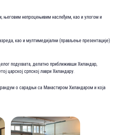
м, његовим непроцењивим наслеђем, као и улогом и
 разреда, као и мултимедијални (прављење презентације)
целог подухвата, делатно приближивши Хиландар,
етој царској српској лаври Хиландару.
морандум о сарадњи са Манастиром Хиландаром и која