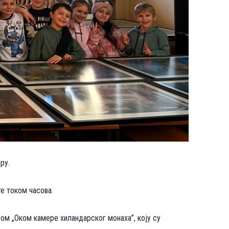
ру.
е током часова.
ом „Оком камере хиландарског монаха”, коју су