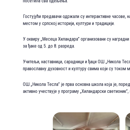
посетила сва одељења.
Гостујући предавачи одржали су интерактивне часове, 
местом у српској историји, култури и традицији.
У оквиру „Месеца Хиландара” организовани су наградни л
за ђаке од 5. до 8. разреда.
Учитељи, наставници, сарадници и ђаци ОШ „Никола Тес
православну духовност и културу свима који су током 
ОШ „Никола Тесла” је прва основна школа која је, по
активно учествује у програму „Хиландарски светионик”