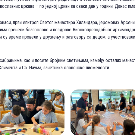
вославних цркава – по једној цркви за сваки дан у години. Данас им
наси, први епитроп Светог манастира Хиландара, јеромонах Арсениј
ачима пренели благослове и поздраве Високопреподобног архимандр
си су време провели у дружењу и разговору са децом, а учествовали
сабрањима, као и посете бројним светињама, између осталих манаст
Климента и Св. Наума, зачетника словенске писмености.