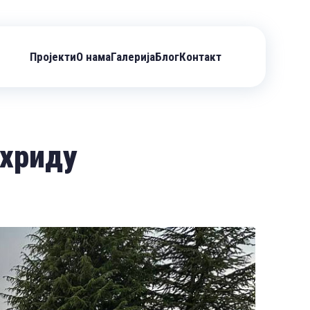
Пројекти
О нама
Галерија
Блог
Контакт
Охриду