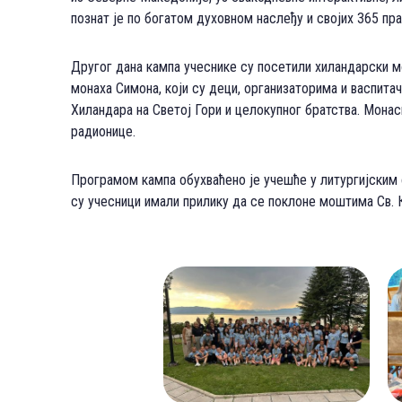
познат је по богатом духовном наслеђу и својих 365 пра
Другог дана кампа учеснике су посетили хиландарски мо
монаха Симона, који су деци, организаторима и васпит
Хиландара на Светој Гори и целокупног братства. Мона
радионице.
Програмом кампа обухваћено је учешће у литургијским 
су учесници имали прилику да се поклоне моштима Св. 