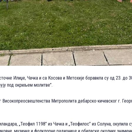
точне Илиџе, Чачка и са Косова и Метохије боравила су од 23. до 30
зују под окриљем молитве”.
г Високопреосвештенства Митрополита дебарско-кичевског г. Георг
ндара, „Теофил 1198” из Чачка и „Теофилос” из Солуна, окупила с
иковне, музичке и фолклорне радионице и обиласке околних знамени