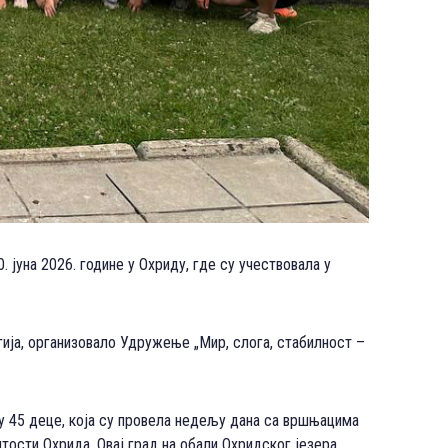
. јуна 2026. године у Охриду, где су учествовала у
ија, организовало Удружење „Мир, слога, стабилност –
у 45 деце, која су провела недељу дана са вршњацима
тости Охрида. Овај град на обали Охридског језера