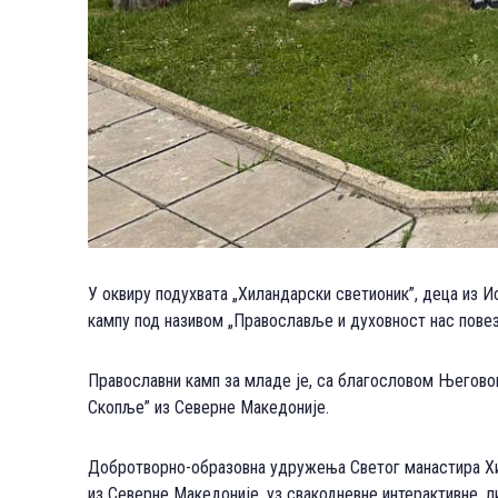
У оквиру подухвата „Хиландарски светионик”, деца из Ис
кампу под називом „Православље и духовност нас пове
Православни камп за младе је, са благословом Његово
Скопље” из Северне Македоније.
Добротворно-образовна удружења Светог манастира Хила
из Северне Македоније, уз свакодневне интерактивне, л