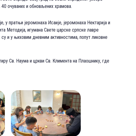
а 40 очуваних и обновљених храмова.
е, у пратњи јеромонаха Исаије, јеромонаха Нектарија и
ита Методија, игумана Свете царске српске лавре
 су и у њиховим дневним активностима, попут ликовне
иру Св. Наума и цркви Св. Климента на Плаошнику, где