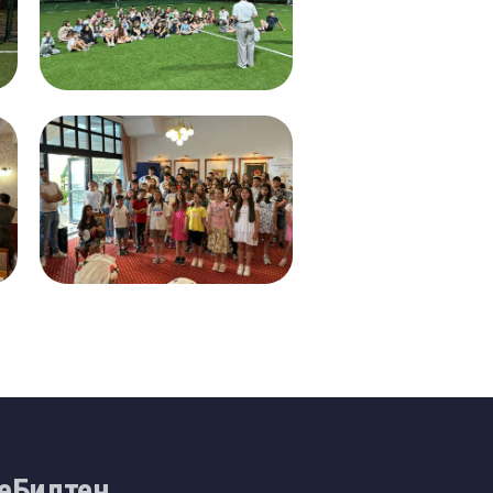
еБилтен