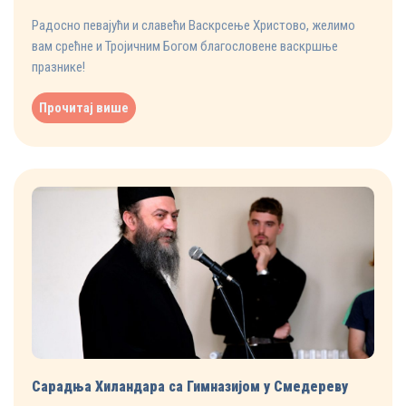
Радосно певајући и славећи Васкрсење Христово, желимо
вам срећне и Тројичним Богом благословене васкршње
празнике!
Прочитај више
Сарадња Хиландара са Гимназијом у Смедереву