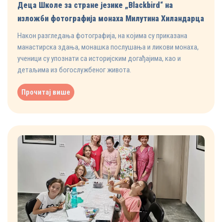
Деца Школе за стране језике „Blackbird“ на
изложби фотографија монаха Милутина Хиландарца
Након разгледања фотографија, на којима су приказана
манастирска здања, монашка послушања и ликови монаха,
ученици су упознати са историјским догађајима, као и
детаљима из богослужбеног живота.
Прочитај више