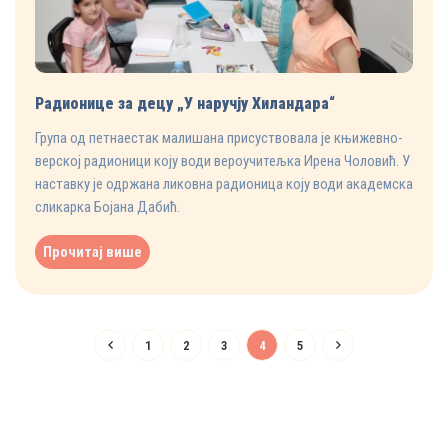
Радионице за децу „У наручју Хиландара“
Група од петнаестак малишана присуствовала је књижевно-
верској радионици коју води вероучитељка Ирена Чоловић. У
наставку је одржана ликовна радионица коју води академска
сликарка Бојана Дабић.
Прочитај више
1
2
3
4
5