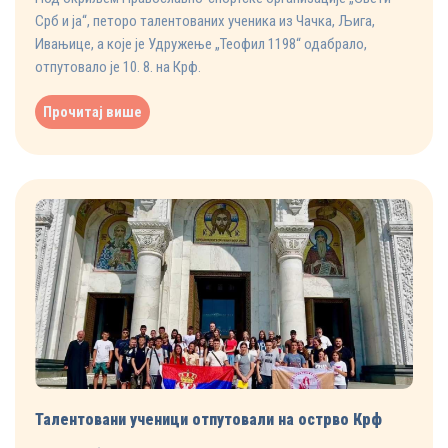
Срб и ја“, петоро талентованих ученика из Чачка, Љига,
Ивањице, а које је Удружење „Теофил 1198“ одабрало,
отпутовало је 10. 8. на Крф.
Прочитај више
Талентовани ученици отпутовали на острво Крф