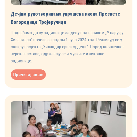
Дечјим рукотворинама украшена икона Пресвете
Богородице Тројеручице
Подсећамо да су радионице за децу под називом „У наручју
Хиландара“ почеле са радом 1. јуна 2024. год. Реализују се у
оквиру пројекта „Хиландар српској деци“. Поред књижевно-
верске наставе, одржавају се и музичке и ликовне
радионице.
Прочитај више