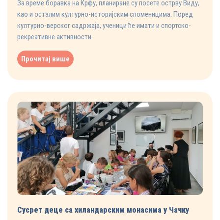
За време боравка на Крфу, планиране су посете острву Виду,
као и осталим културно-историјским споменицима. Поред
културно-верског садржаја, ученици ће имати и спортско-
рекреативне активности.
Прочитај више
Сусрет деце са хиландарским монасима у Чачку