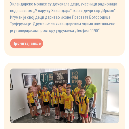
Хиландарске монахе су дочекала деца, учесници радионица
под називом „У наручју Хиландара“, као и дечји хор „Ирмос“.
Игуман је свој деци даривао иконе Пресвете Богородице
Тројеручице. Дружење са хиландарским оцима настављено
је у галеријском простору удружења „Теофил 1198“.
Прочитај више