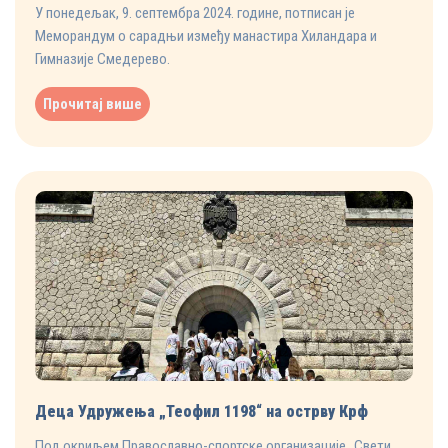
У понедељак, 9. септембра 2024. године, потписан је
Меморандум о сарадњи између манастира Хиландара и
Гимназије Смедерево.
Прочитај више
Деца Удружења „Теофил 1198“ на острву Крф
Под окриљем Православно-спортске организације „Свети