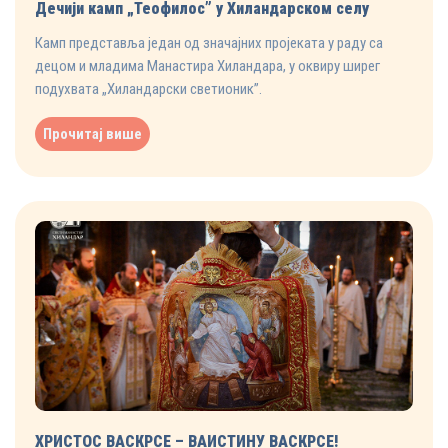
Дечији камп „Теофилос” у Хиландарском селу
Камп представља један од значајних пројеката у раду са
децом и младима Манастира Хиландара, у оквиру ширег
подухвата „Хиландарски светионик”.
Прочитај више
ХРИСТОС ВАСКРСЕ – ВАИСТИНУ ВАСКРСЕ!