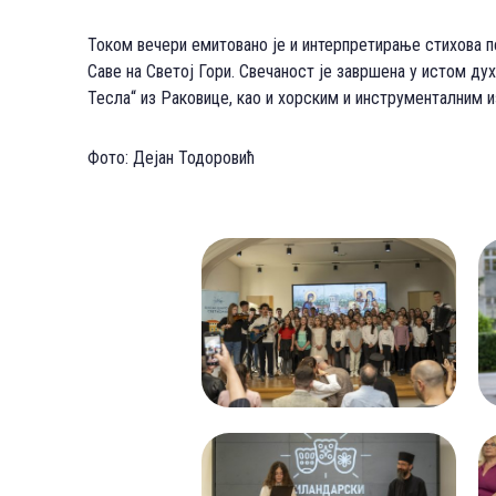
Током вечери емитовано је и интерпретирање стихова п
Саве на Светој Гори. Свечаност је завршена у истом ду
Тесла“ из Раковице, као и хорским и инструменталним
Фото: Дејан Тодоровић