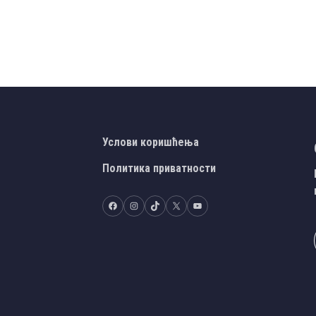
Услови коришћења
Политика приватности
Facebook
Instagram
TikTok
X
YouTube