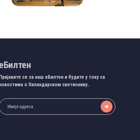
еБилтен
Пријавите се за наш еБилтен и будите у току са
новостима о Хиландарском светионику.