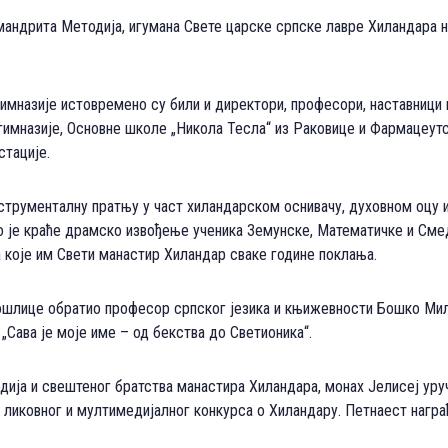
ндрита Методија, игумана Свете царске српске лавре Хиландара на
имназије истовремено су били и директори, професори, наставници 
гимназије, Основне школе „Никола Тесла“ из Раковице и Фармацеут
стације.
струменталну пратњу у част хиландарском оснивачу, духовном оцу и
о је краће драмско извођење ученика Земунске, Математичке и Сме
 које им Свети манастир Хиландар сваке године поклања.
ошлице обратио професор српског језика и књижевности Бошко Мил
„Сава је моје име – од бекства до Светионика“.
дија и свештеног братства манастира Хиландара, монах Јелисеј ур
, ликовног и мултимедијалног конкурса о Хиландару. Петнаест награ