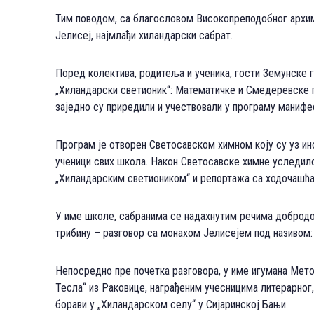
Тим поводом, са благословом Високопреподобног архима
Јелисеј, најмлађи хиландарски сабрат.
Поред колектива, родитеља и ученика, гости Земунске г
„Хиландарски светионик“: Математичке и Смедеревске 
заједно су приредили и учествовали у програму манифе
Програм је отворен Светосавском химном коју су уз ин
ученици свих школа. Након Светосавске химне уследил
„Хиландарским светиоником“ и репортажа са ходочашћа
У име школе, сабранима се надахнутим речима доброд
трибину – разговор са монахом Јелисејем под називом: 
Непосредно пре почетка разговора, у име игумана Мето
Тесла“ из Раковице, награђеним учесницима литерарног
борави у „Хиландарском селу“ у Сијаринској Бањи.