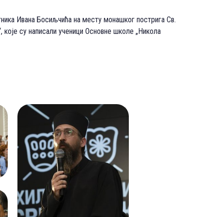
тника Ивана Босиљчића на месту монашког пострига Св.
, које су написали ученици Основне школе „Никола