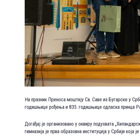
На празник Преноса моштију Св. Саве из Бугарске у Срб
годишњице рођења и 835. годишњице одласка принца Ра
Догађај је организовано у оквиру подухвата „Хиландарс
гимназија је прва образовна институција у Србији кој