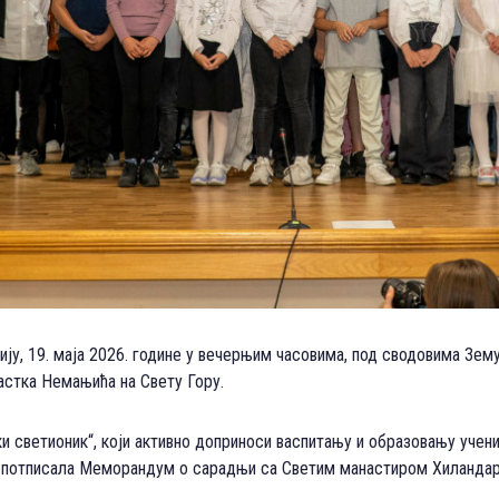
ију, 19. маја 2026. године у вечерњим часовима, под сводовима Зем
стка Немањића на Свету Гору.
ки светионик“, који активно доприноси васпитању и образовању учен
а је потписала Меморандум о сарадњи са Светим манастиром Хиланда