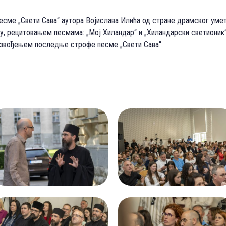
есме „Свети Сава“ аутора Војислава Илића од стране драмског уме
ху, рецитовањем песмама: „Мој Хиландар“ и „Хиландарски светионик“
 извођењем последње строфе песме „Свети Сава“.