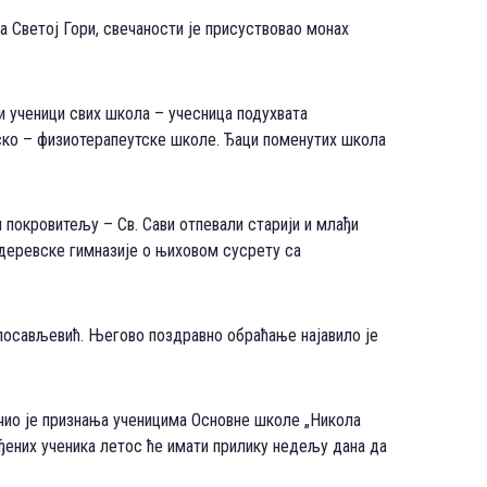
 Светој Гори, свечаности је присуствовао монах
и ученици свих школа – учесница подухвата
ско – физиотерапеутске школе. Ђаци поменутих школа
 покровитељу – Св. Сави отпевали старији и млађи
деревске гимназије о њиховом сусрету са
осављевић. Његово поздравно обраћање најавило је
учио је признања ученицима Основне школе „Никола
ђених ученика летос ће имати прилику недељу дана да