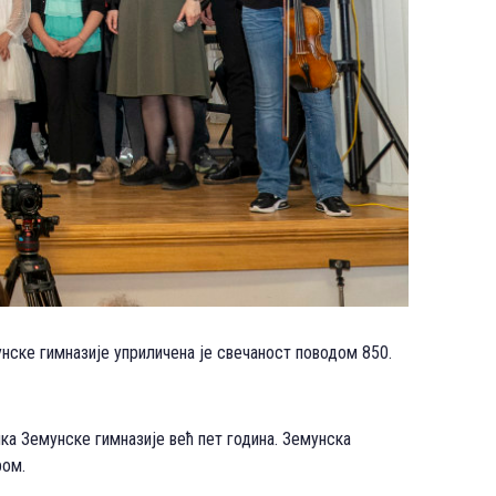
унске гимназије уприличена је свечаност поводом 850.
ика Земунске гимназије већ пет година. Земунска
ром.