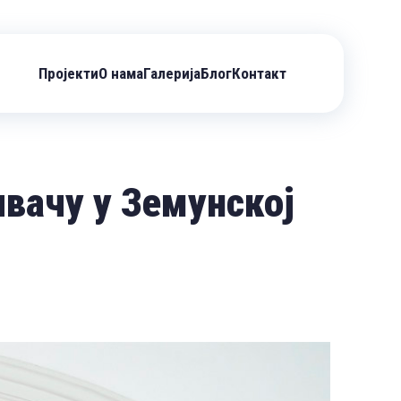
Пројекти
О нама
Галерија
Блог
Контакт
вачу у Земунској