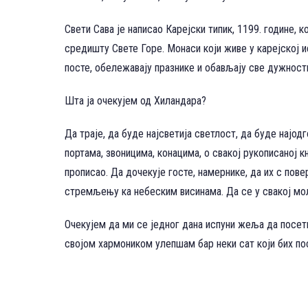
Свети Сава је написао Карејски типик, 1199. године, 
средишту Свете Горе. Монаси који живе у карејској и
посте, обележавају празнике и обављају све дужности
Шта ја очекујем од Хиландара?
Да траје, да буде најсветија светлост, да буде најодг
портама, звоницима, конацима, о свакој рукописаној 
прописао. Да дочекује госте, намернике, да их с пов
стремљењу ка небеским висинама. Да се у свакој моли
Очекујем да ми се једног дана испуни жеља да посе
својом хармоником улепшам бар неки сат који бих пос