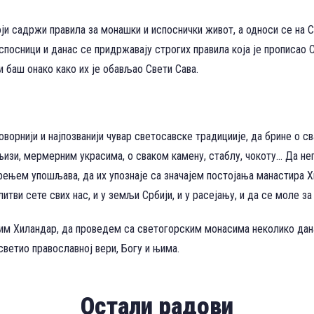
који садржи правила за монашки и испоснички живот, а односи се на С
спосници и данас се придржавају строгих правила која је прописао С
 баш онако како их је обављао Свети Сава.
оворнији и најпозванији чувар светосавске традициије, да брине о св
књизи, мермерним украсима, о сваком камену, стаблу, чокоту… Да нег
ерењем упошљава, да их упознаје са значајем постојања манастира Х
тви сете свих нас, и у земљи Србији, и у расејању, и да се моле з
тим Хиландар, да проведем са светогорским монасима неколико дан
ветио православној вери, Богу и њима.
Остали радови