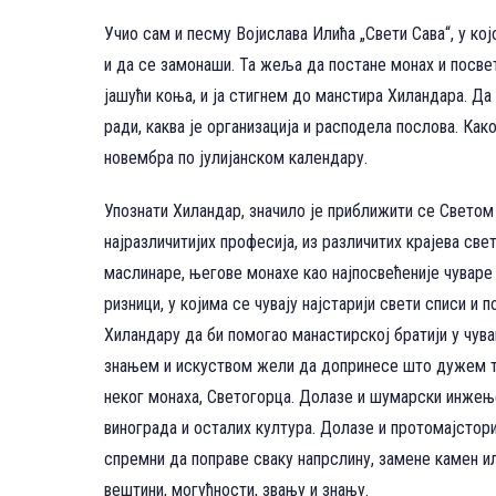
Учио сам и песму Војислава Илића „Свети Сава“, у ко
и да се замонаши. Та жеља да постане монах и посве
јашући коња, и ја стигнем до манстира Хиландара. Да
ради, каква је организација и расподела послова. Ка
новембра по јулијанском календару.
Упознати Хиландар, значило је приближити се Светом
најразличитијих професија, из различитих крајева св
маслинаре, његове монахе као најпосвећеније чуваре
ризници, у којима се чувају најстарији свети списи и
Хиландару да би помогао манастирској братији у чува
знањем и искуством жели да допринесе што дужем тра
неког монаха, Светогорца. Долазе и шумарски инжењер
винограда и осталих култура. Долазе и протомајстори
спремни да поправе сваку напрслину, замене камен и
вештини, могућности, звању и знању.