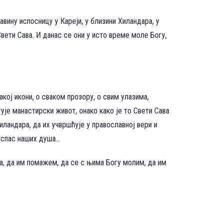
авину испосницу у Кареји, у близини Хиландара, у
вети Сава. И данас се они у исто време моле Богу,
акој икони, о сваком прозору, о свим улазима,
ује манастирски живот, онако како је то Свети Сава
иландара, да их учвршћује у православној вери и
а спас наших душа…
а, да им помажем, да се с њима Богу молим, да им