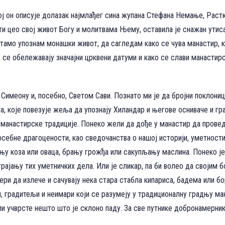
јој он описује долазак најмлађег сина жупана Стефана Немање, Раст
ти цео свој живот Богу и молитвама Њему, оставила је снажан утис
 тамо упознам монашки живот, да сагледам како се чува манастир, к
ко се обележавају значајни црквени датуми и како се слави манасти
 Симеону и, посебно, Светом Сави. Познато ми је да бројни поклони
ета, које повезује жеља да упознају Хиландар и његове осниваче и г
 манастирске традиције. Понеко жели да дође у манастир да провед
 посебне драгоцености, као сведочанства о нашој историји, уметност
њу коза или оваца, брању грожђа или сакупљању маслина. Понеко је
јању тих уметничких дела. Или је сликар, па би волео да својим б
и да излече и сачувају нека стара стабла кипариса, бадема или бор
, градитељи и неимари који се разумеју у традиционалну градњу ман
ли учврсте нешто што је склоно паду. За све путнике добронамерник