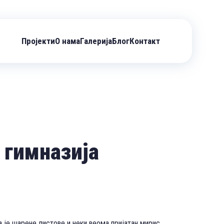
Пројекти
О нама
Галерија
Блог
Контакт
 гимназија
 је шарене листове и неки веома пријатан мирис,