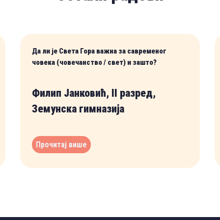
Да ли је Света Гора важна за савременог
човека (човечанство / свет) и зашто?
Филип Јанковић, II разред,
Земунска гимназија
Прочитај више