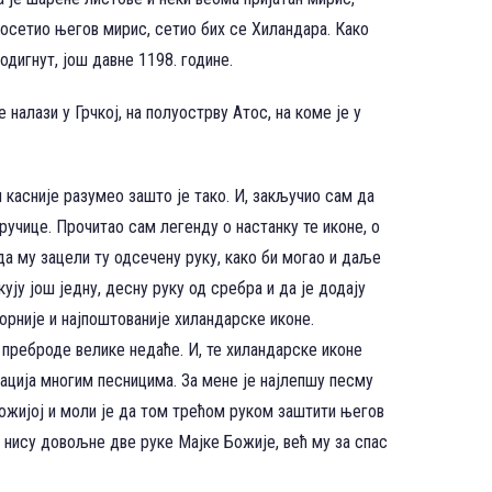
м осетио његов мирис, сетио бих се Хиландара. Како
одигнут, још давне 1198. године.
налази у Грчкој, на полуострву Атос, на коме је у
м касније разумео зашто је тако. И, закључио сам да
ручице. Прочитао сам легенду о настанку те иконе, о
да му зацели ту одсечену руку, како би могао и даље
ју још једну, десну руку од сребра и да је додају
ворније и најпоштованије хиландарске иконе.
 преброде велике недаће. И, те хиландарске иконе
рација многим песницима. За мене је најлепшу песму
ожијој и моли је да том трећом руком заштити његов
у нису довољне две руке Мајке Божије, већ му за спас