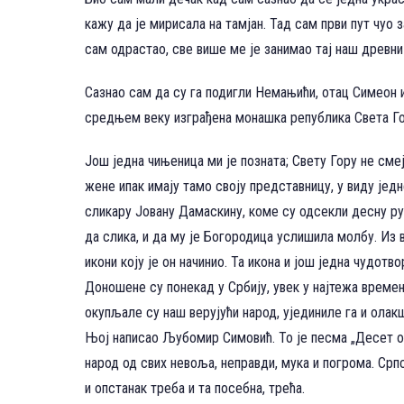
кажу да је мирисала на тамјан. Тад сам први пут чуо 
сам одрастао, све више ме је занимао тај наш древни 
Сазнао сам да су га подигли Немањићи, отац Симеон и 
средњем веку изграђена монашка република Света Гор
Још једна чињеница ми је позната; Свету Гору не смеј
жене ипак имају тамо своју представницу, у виду једн
сликару Јовану Дамаскину, коме су одсекли десну рук
да слика, и да му је Богородица услишила молбу. Из 
икони коју је он начинио. Та икона и још једна чудот
Доношене су понекад у Србију, увек у најтежа време
окупљале су наш верујући народ, ујединиле га и олак
Њој написао Љубомир Симовић. То је песма „Десет об
народ од свих невоља, неправди, мука и погрома. Срп
и опстанак треба и та посебна, трећа.