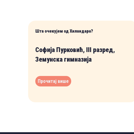
Шта очекујем од Хиландара?
Софија Пурковић, III разред,
Земунска гимназија
Прочитај више