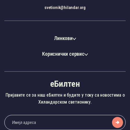
svetionik@hilandar.org
Линкови
Кориснички сервис
еБилтен
Пријавите се за наш еБилтен и будите у току са новостима о
Хиландарском светионику.