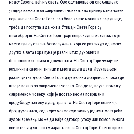
мраку Европе, већ и у свету. Ово одупирање од спољашњих
утација важно је за савременог човека, као пример како човек
који живи ван Свете Горе, ван било какве монашке заједнице,
треба да поступа и да живи. Утицаји Свете Горе су
многобројни. На Светој Гори траје непрекидна молитва; то је
место где су стална богослужења, која се разликују од неких
других. Света Гора пуна је различитих духовних и
богословских списа и докумената. На Светој Гори чувају се
различити канони, типици и многа друга дела. Изучавањем
различуитих дела, Света Гора даје велики допринос и показује
шта је важно за савременог човека. Сва дела, поуке, помажу
савременом човеку, који је постао веома површан и
продубљују његову душу, хране га. На Светој Гори велики је
број духовника, код којих човек који живи у једном, могу рећи
лудом времену, може да нађе одговор, утеху или помоћ. Многи
светитељи духовно су израстали на Светој Гори. Светогорски