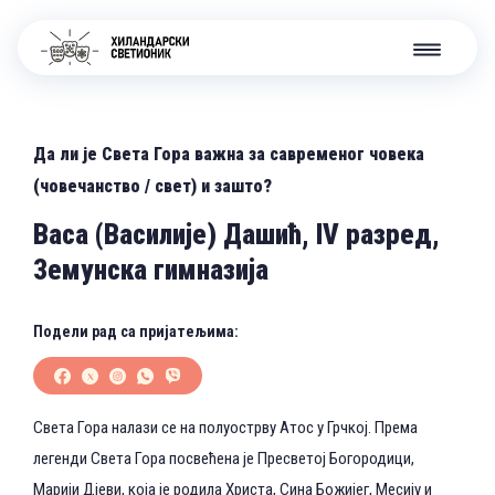
Да ли је Света Гора важна за савременог човека
(човечанство / свет) и зашто?
Васа (Василије) Дашић, IV разред,
Земунска гимназија
Подели рад са пријатељима:
Света Гора налази се на полуострву Атос у Грчкој. Према
легенди Света Гора посвећена је Пресветој Богородици,
Марији Дјеви, која је родила Христа, Сина Божијег, Месију и