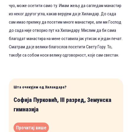
чуо, може осетити само ту. Имам жељу да сагледам манастир
из неког другог угла, какав верујем да је Хиландар. До сада
сам имао прилику да посетим многе манастире, али ми Господ
до сада није отворио пут ка Хиландару. Мислим да би сама
благодат манастира на мене оставила јак утисак и један печат.
Сматрам да је велики благослов посетити Свету Гору. То,
такође са собом носи велику одговорност, које сам свестан.
Шта очекујем од Хиландара?
Софија Пурковић, III разред, Земунска
гимназија
Прочитај више