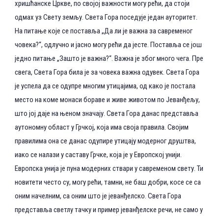
хришћанске Цркве, по својој важности могу рећи, да стоји
одмах уз Свету земљу. Света Гора поседује један ауторитет.
На питање које се поставља „Да ли је важна за савременог
човека?“, одлучно и јасно могу рећи да јесте. Поставља се још
једно питање „Зашто је важна?“. Важна је због много чега. Пре
свега, Света Гора била је за човека важна одувек. Света Гора
је успела да се одупре многим утицајима, од како је постала
место на коме монаси бораве и живе животом по Јеванђељу,
што јој даје на њеном значају. Света Гора данас представља
аутономну област у Грчкој, која има своја правила. Својим
правилима она се данас одупире утицају модерног друштва,
иако се налази у саставу Грчке, која је у Европској унији.
Европска унија је пуна модерних ствари у савременом свету. Ти
новитети често су, могу рећи, тамни, не баш добри, косе се са
оним начелним, са оним што је јеванђелско. Света Гора
представља светлу тачку и пример јеванђелске речи, не само у