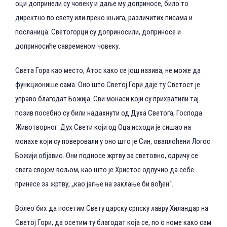
оци допринели су човеку и даље му доприносе, било то
директно по свету или преко књига, различитих писама и
посланица. Светогорци су доприносили, доприносе и
доприносиће савременом човеку.
Света Гора као место, Атос како се још назива, не може да
функционише сама. Оно што Светој Гори даје ту Светост је
управо благодат Божија. Сви монаси који су прихватили тај
позив посебно су били надахнути од Духа Светога, Господа
Животворног. Дух Свети који од Оца исходи је сишао на
монахе који су поверовали у оно што је Син, оваплоћени Логос
Божији објавио. Они подносе жртву за световно, одричу се
свега својом вољом, као што је Христос одлучио да себе
принесе за жртву, „као јагње на заклање би вођен“.
Волео бих да посетим Свету царску српску лавру Хиландар на
Светој Гори, да осетим ту благодат која се, по о номе како сам