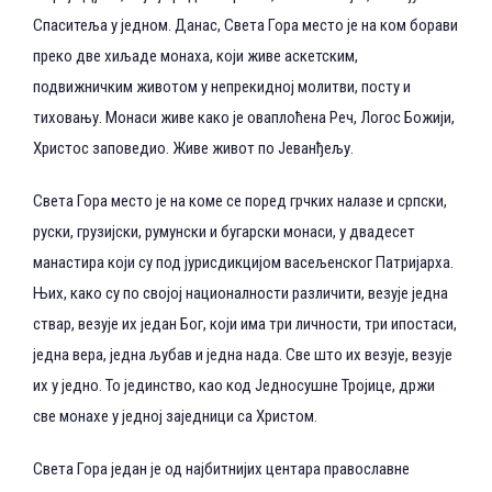
Спаситеља у једном. Данас, Света Гора место је на ком борави
преко две хиљаде монаха, који живе аскетским,
подвижничким животом у непрекидној молитви, посту и
тиховању. Монаси живе како је оваплоћена Реч, Логос Божији,
Христос заповедио. Живе живот по Јеванђељу.
Света Гора место је на коме се поред грчких налазе и српски,
руски, грузијски, румунски и бугарски монаси, у двадесет
манастира који су под јурисдикцијом васељенског Патријарха.
Њих, како су по својој националности различити, везује једна
ствар, везује их један Бог, који има три личности, три ипостаси,
једна вера, једна љубав и једна нада. Све што их везује, везује
их у једно. То јединство, као код Једносушне Тројице, држи
све монахе у једној заједници са Христом.
Света Гора један је од најбитнијих центара православне