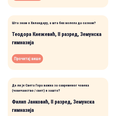
Шта знам о Хиландару, а шта бих волела да сазнам?
Теодора Кнежевић, II разред, Земунска
гимназија
Прочитај више
Да ли је Света Гора важна за савременог човека
(човечанство / свет) и зашто?
Филип Јанковић, II разред, Земунска
гимназија