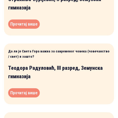
гимназија
Прочитај више
Да ли је Света Гора важна за савременог човека (човечанство
/ свет) и зашто?
Теодора Радуловић, III разред, Земунска
гимназија
Прочитај више