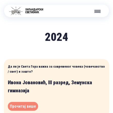
2024
Да ли је Света Гора важна за савременог човека (човечанство
/ свет) и зашто?
Ивона Јовановић, III разред, Земунска
гимназија
Прочитај више