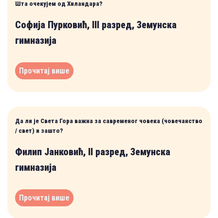
Шта очекујем од Хиландара?
Софија Пурковић, III разред, Земунска
гимназија
Прочитај више
Да ли је Света Гора важна за савременог човека (човечанство
/ свет) и зашто?
Филип Јанковић, II разред, Земунска
гимназија
Прочитај више