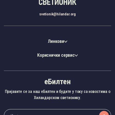
svetionik@hilandar.org
Линкови
Кориснички сервис
еБилтен
Пријавите се за наш еБилтен и будите у току са новостима о
Хиландарском светионику.