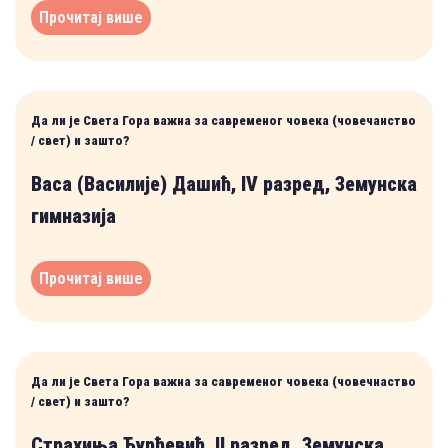
Прочитај више
Да ли је Света Гора важна за савременог човека (човечанство
/ свет) и зашто?
Васа (Василије) Дашић, IV разред, Земунска
гимназија
Прочитај више
Да ли је Света Гора важна за савременог човека (човечнаство
/ свет) и зашто?
Страхиња Ђурђевић, II разред, Земунска