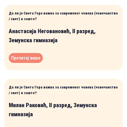
Да ли је Света Гора важна за савременог човека (човечанство
/ свет) и зашто?
Анастасија Неговановић, II разред,
Земунска гимназија
Прочитај више
Да ли је Света Гора важна за савременог човека (човечанство
/ свет) и зашто?
Милан Раковић, II разред, Земунска
гимназија