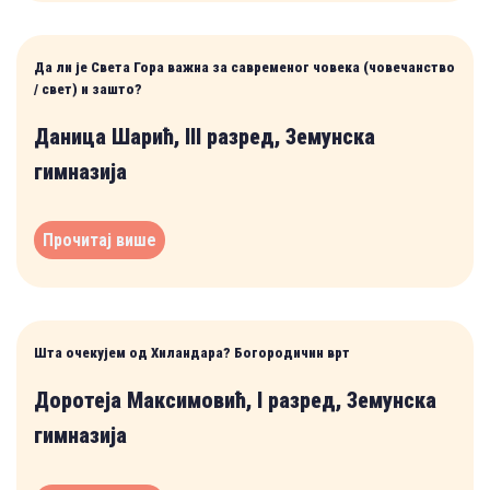
Да ли је Света Гора важна за савременог човека (човечанство
/ свет) и зашто?
Даница Шарић, III разред, Земунска
гимназија
Прочитај више
Шта очекујем од Хиландара? Богородичин врт
Доротеја Максимовић, I разред, Земунска
гимназија