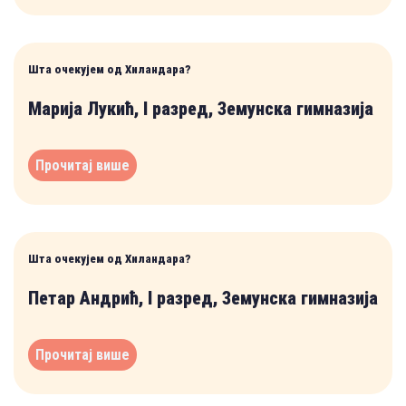
Шта очекујем од Хиландара?
Марија Лукић, I разред, Земунска гимназија
Прочитај више
Шта очекујем од Хиландара?
Петар Андрић, I разред, Земунска гимназија
Прочитај више